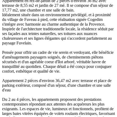
Appartement en rez-de-jardin de 2 pièces d'environ 36 m2 avec
terrasse de 8,55 m2 et jardin de 27 mé. Il se compose d'un séjour de
17,77 m2, une chambre et une salle de bain.
Idéalement située dans un environnement privilégié, et à proximité
du village de Fuveau à pied, cette réalisation signée Cogedim
s'intègre avec harmonie au charme authentique de la Provence.
Inspirée de l'architecture traditionnelle locale, la résidence séduit par
ses façades aux teintes naturelles, ses toitures aux nuances
chaleureuses et ses lignes élégantes qui s'accordent parfaitement au
paysage Fuvelain.
Pensée pour offrir un cadre de vie serein et verdoyant, elle bénéficie
d'aménagements paysagers soignés, de cheminements piétons
sécurisés et d'un agréable coeur d'îlot arboré, véritable havre de
tranquillité au quotidien. Chaque détail a été conçu pour conjuguer
confort, esthétique et qualité de vie.
Appartement 2 pièces d'environ 36,47 m2 avec terrasse et place de
parking extérieur, composé d'un séjour, d'une chambre et une salle
d'eau
Du 2 au 4 pièces, les appartements proposent des prestations
contemporaines répondant aux attentes des acquéreurs les plus
exigeants. Les espaces de vie, lumineux et fonctionnels, profitent de
larges baies vitrées équipées de volets roulants électriques, favorisant