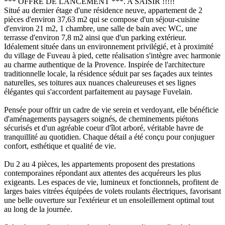
*** OFFRE DE LANCEMENT ***. A SAISIR !!!!!
Situé au dernier étage d'une résidence neuve, appartement de 2
pièces d'environ 37,63 m2 qui se compose d'un séjour-cuisine
d'environ 21 m2, 1 chambre, une salle de bain avec WC, une
terrasse d'environ 7,8 m2 ainsi que d'un parking extérieur.
Idéalement située dans un environnement privilégié, et à proximité
du village de Fuveau à pied, cette réalisation s'intègre avec harmonie
au charme authentique de la Provence. Inspirée de l'architecture
traditionnelle locale, la résidence séduit par ses façades aux teintes
naturelles, ses toitures aux nuances chaleureuses et ses lignes
élégantes qui s'accordent parfaitement au paysage Fuvelain.
Pensée pour offrir un cadre de vie serein et verdoyant, elle bénéficie
d'aménagements paysagers soignés, de cheminements piétons
sécurisés et d'un agréable coeur d'îlot arboré, véritable havre de
tranquillité au quotidien. Chaque détail a été conçu pour conjuguer
confort, esthétique et qualité de vie.
Du 2 au 4 pièces, les appartements proposent des prestations
contemporaines répondant aux attentes des acquéreurs les plus
exigeants. Les espaces de vie, lumineux et fonctionnels, profitent de
larges baies vitrées équipées de volets roulants électriques, favorisant
une belle ouverture sur l'extérieur et un ensoleillement optimal tout
au long de la journée.