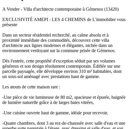
A Vendre - Villa d'architecte contemporaine à Gémenos (13420)
EXCLUSIVITÉ AMEPI - LES 4 CHEMINS de L'immobilier vous
présente
Dans un secteur résidentiel recherché, au calme absolu et à
proximité immédiate des commodités, découvrez cette villa
d'architecte aux lignes modernes et élégantes, nichée dans un
environnement verdoyant sur la commune prisée de Gémenos.
Dès l'entrée, cette propriété d'exception séduit par ses volumes
généreux et son design résolument contemporain. Édifiée sur une
parcelle paysagée, elle développe environ 310 m² habitables, dont
un sous-sol aménagé avec prestations haut de gamme.
Les atouts de cette maison rare :
-Une pièce de vie lumineuse de 80 m2, spacieuse et épurée, baignée
de lumière naturelle grâce à de larges baies vitrées,
-Une cuisine ouverte haut de gamme, idéale pour recevoir,
-Quatre chambres, dont 3 au rez-de-chaussée avec salle d'eau et une
superbe suite parentale à l'étage, avec dressing et salle d'eau, et son